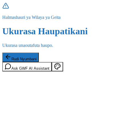
Halmashauri ya Wilaya ya Geita
Ukurasa Haupatikani
Ukurasa unaoutafuta haupo.
Rudi Nyumbani
Ask GWF AI Assistant