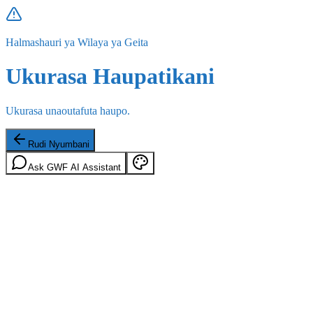
Halmashauri ya Wilaya ya Geita
Ukurasa Haupatikani
Ukurasa unaoutafuta haupo.
Rudi Nyumbani
Ask GWF AI Assistant