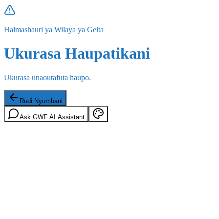
Halmashauri ya Wilaya ya Geita
Ukurasa Haupatikani
Ukurasa unaoutafuta haupo.
Rudi Nyumbani
Ask GWF AI Assistant