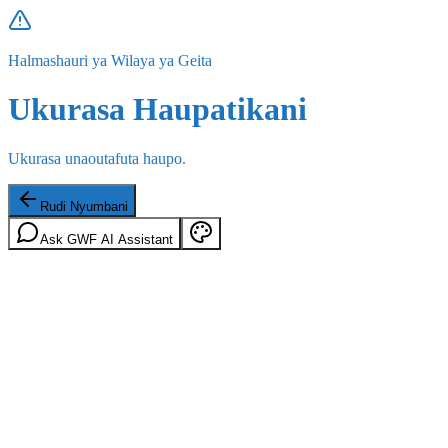
Halmashauri ya Wilaya ya Geita
Ukurasa Haupatikani
Ukurasa unaoutafuta haupo.
Rudi Nyumbani
Ask GWF AI Assistant