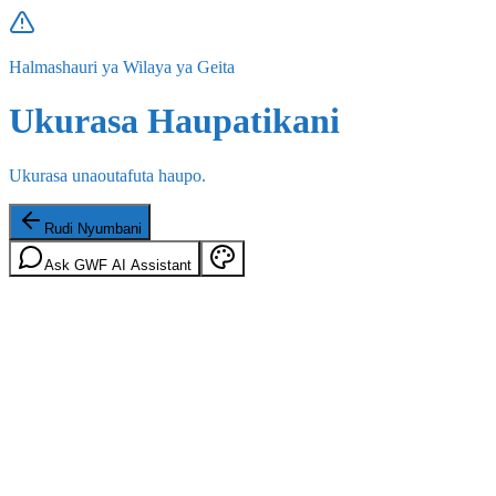
Halmashauri ya Wilaya ya Geita
Ukurasa Haupatikani
Ukurasa unaoutafuta haupo.
Rudi Nyumbani
Ask GWF AI Assistant