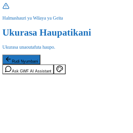
Halmashauri ya Wilaya ya Geita
Ukurasa Haupatikani
Ukurasa unaoutafuta haupo.
Rudi Nyumbani
Ask GWF AI Assistant